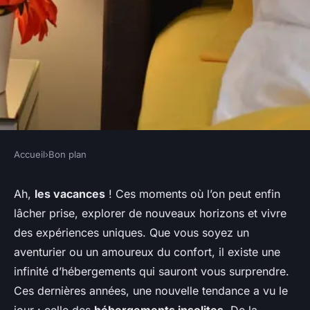
Accueil
›
Bon plan
BON PLAN
Comment trouver des
Ah,
les vacances
! Ces moments où l’on peut enfin
lâcher prise, explorer de nouveaux horizons et vivre
hébergements insolites et
des expériences uniques. Que vous soyez un
économiques autour du
aventurier ou un amoureux du confort, il existe une
monde ?
infinité d’hébergements qui sauront vous surprendre.
Ces dernières années, une nouvelle tendance a vu le
Emma
•
12 février 2024
•
3 min de lecture